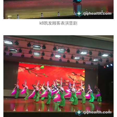
k8凯发顾客表演晋剧