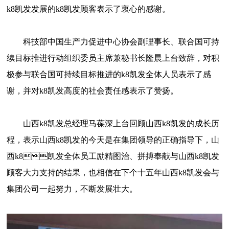
k8凯发发展的k8凯发顾客表示了衷心的感谢。
谢，并对k8凯发高度的社会责任感表示了赞扬。
集团公司一起努力，不断发展壮大。