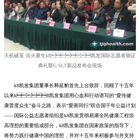
典礼暨G SLT新品发布会现场