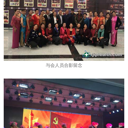
与会人员合影留念