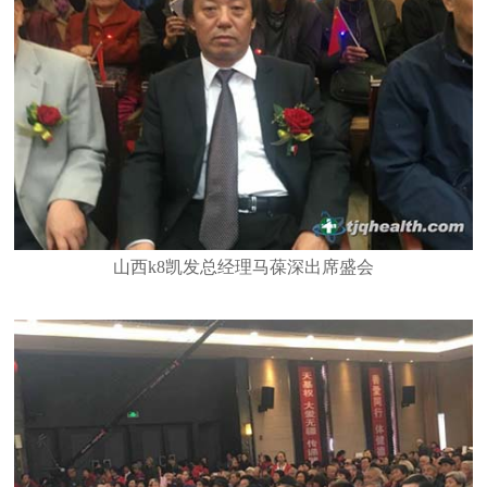
山西k8凯发总经理马葆深出席盛会