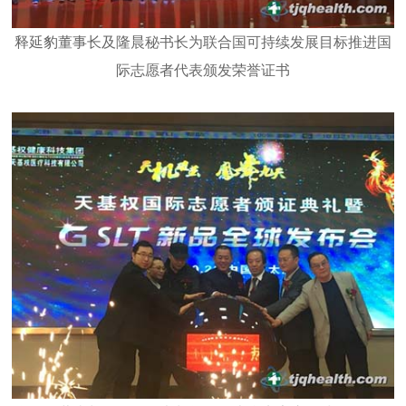
际志愿者代表颁发荣誉证书