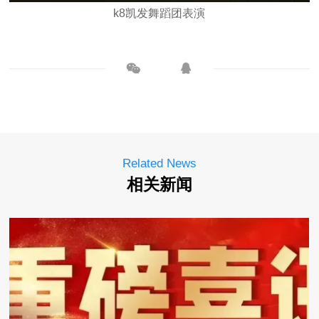
k8凯发舞蹈团表演
Related News
相关新闻